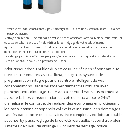
Filtrer avant l'adoucisseur d'eau pour protéger celui-ci des impuretés du réseau lié a des
travaux ou autres.
Nettoyer en général une fois par an votre filtre et contrôler votre taux de calcaire résiduel
et taux de calcaire brute afin de vérifier le bon réglage de votre adoucisseur.
Ajouter du nettoyant résine spécial pour une meilleure longévité de vos résines ou
demander le chlorinateur de résine en option.
La vidange peut être effectuée jusqu'a 2,5m de hauteur par rapport à la tête et environ
10m en longueur pour une pression de 3 bars
Adoucisseur d'eau bi-bloc duplex 2x30L de résines répondant aux
normes alimentaires avec affichage digital et système de
programmation intégré pour un contrôle intelligent de vos
consommations. Bac à sel indépendant et très robuste avec
plancher anti-colmatage. Cette adoucisseur d'eau vous permettra
avec de faibles consommation d'avoir de l'eau adoucie 24h/24,
d'améliorer le confort et de réaliser des économies en protégeant
les canalisations et appareils collectifs et industriel des dommages
causés par le tartre ou le calcaire. Livré complet avec flotteur double
sécurité, by-pass, réglage de la dureté résiduelle, raccord trop plein,
2 mètres de tuyau de vidange + 2 colliers de serrage, notice