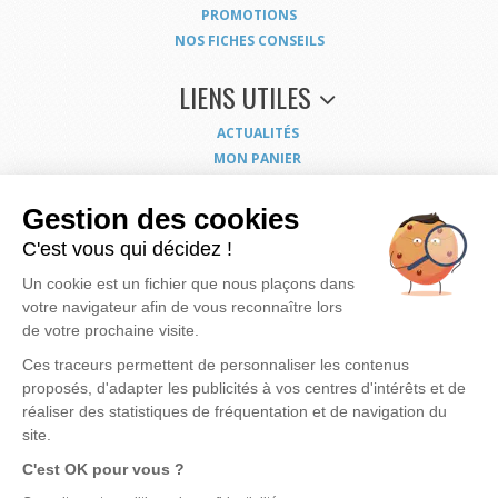
PROMOTIONS
NOS FICHES CONSEILS
LIENS UTILES
ACTUALITÉS
MON PANIER
MON COMPTE
NOUS CONTACTER
Gestion des cookies
COORDONNÉES
C'est vous qui décidez !
CONDITIONS GÉNÉRALES DE VENTE
Un cookie est un fichier que nous plaçons dans
MENTIONS LÉGALES
votre navigateur afin de vous reconnaître lors
POLITIQUE DE CONFIDENTIALITÉ
de votre prochaine visite.
EXERCEZ VOS DROITS
PLAN DU SITE
Ces traceurs permettent de personnaliser les contenus
proposés, d'adapter les publicités à vos centres d'intérêts et de
réaliser des statistiques de fréquentation et de navigation du
site.
Nous mettons à votre disposition notre savoir faire et expérience pour vous apporter
la
C'est OK pour vous ?
meilleure solution possible pour rendre votre eau de meilleure qualité
et vous
assurer des produits bien dimensionnés, fiables et économiques.
Notre motivation, c'est