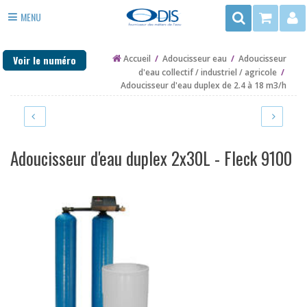
Rechercher
MENU
3
ADOUCISSEUR EAU
rue
Voir le numéro
Accueil
/
Adoucisseur eau
/
Adoucisseur
du
ANTI TARTRE
d'eau collectif / industriel / agricole
/
Trégor
Adoucisseur d'eau duplex de 2.4 à 18 m3/h
FILTRE EAU
-
ZAC
PURIFICATEUR EAU
de
la
DÉSINFECTION
Adoucisseur d'eau duplex 2x30L - Fleck 9100
Mottais
35140
EAU DE PUITS ET FORAGE
ST
CHAUFFAGE
AUBIN
DU
PIÈCES DÉTACHÉES
CORMIER