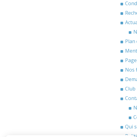
Cond
Rech
Actua
N
Plan 
Ment
Page
Nos f
Dema
Club 
Cont
N
C
Qui 
Polit