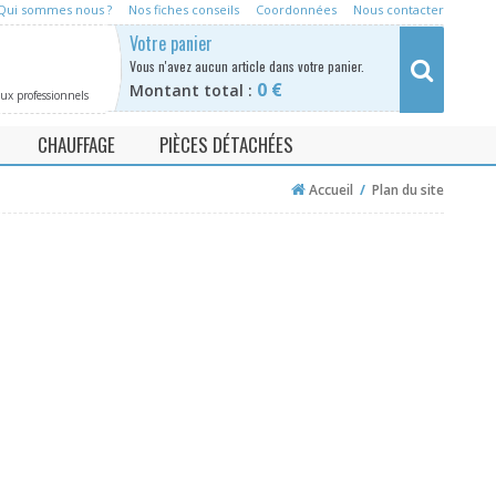
Qui sommes nous ?
Nos fiches conseils
Coordonnées
Nous contacter
Rechercher
Votre panier
Vous n'avez a
ucun article dans votre panier.
0 €
Montant total :
aux professionnels
CHAUFFAGE
PIÈCES DÉTACHÉES
e
Neutraliseur condensat chaudière
Adoucisseurs / anti tartre
Accueil
/
Plan du site
se
Desemboueur
Filtre eau
Purification
Désinfection
Neutralisation
Chauffage
kit d'analyse