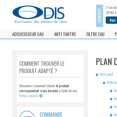
3 rue du
35140 S
Voir
ADOUCISSEUR EAU
ANTI TARTRE
FILTRE EAU
P
Adoucisseur d'eau monobloc
Anti calcaire magnétique
Filtre à cartouc
Adoucisseur d'eau bi-bloc
Filtre anti calcaire
Cartouche filtre
PLAN D
Adoucisseur d'eau Ultra-compact
Anti tartre electronique
Filtre à tamis
COMMENT TROUVER LE
PRODUIT ADAPTÉ ?
Adoucisseur d'eau collectif / industriel / agricole
Anti calcaire EFI
Tamis et mancho
Accueil
Accessoires pour adoucisseur d'eau
Antitartre vortex
Adou
Découvrez comment choisir
le produit
Adoucisseur CO2
A
correspondant à vos besoins
à l'aide de nos
fiches conseils
A
A
COMMANDE
A