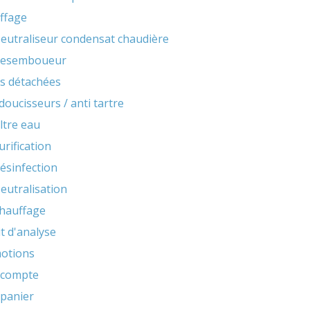
ffage
eutraliseur condensat chaudière
esemboueur
es détachées
doucisseurs / anti tartre
iltre eau
urification
ésinfection
eutralisation
hauffage
it d'analyse
otions
compte
panier