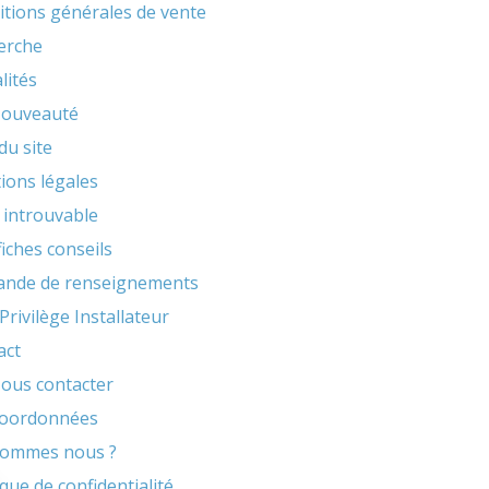
itions générales de vente
erche
lités
ouveauté
du site
ions légales
 introuvable
iches conseils
nde de renseignements
Privilège Installateur
act
ous contacter
oordonnées
sommes nous ?
ique de confidentialité