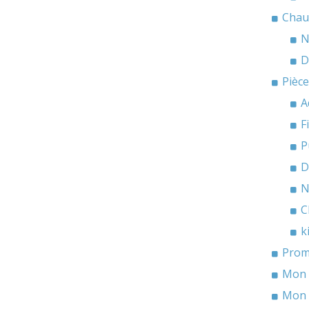
Chau
N
D
Pièc
A
F
P
D
N
C
k
Prom
Mon 
Mon 