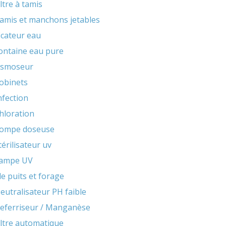
iltre à tamis
amis et manchons jetables
icateur eau
ontaine eau pure
smoseur
obinets
nfection
hloration
ompe doseuse
térilisateur uv
ampe UV
e puits et forage
eutralisateur PH faible
eferriseur / Manganèse
iltre automatique