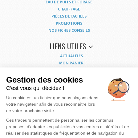
EAU DE PUITS ET FORAGE
CHAUFFAGE
PIÈCES DÉTACHÉES
PROMOTIONS
NOS FICHES CONSEILS
LIENS UTILES
ACTUALITÉS
MON PANIER
MON COMPTE
NOUS CONTACTER
Gestion des cookies
COORDONNÉES
C'est vous qui décidez !
CONDITIONS GÉNÉRALES DE VENTE
Un cookie est un fichier que nous plaçons dans
MENTIONS LÉGALES
votre navigateur afin de vous reconnaître lors
POLITIQUE DE CONFIDENTIALITÉ
de votre prochaine visite.
EXERCEZ VOS DROITS
PLAN DU SITE
Ces traceurs permettent de personnaliser les contenus
proposés, d'adapter les publicités à vos centres d'intérêts et de
réaliser des statistiques de fréquentation et de navigation du