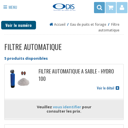
Rechercher
MENU
3
ADOUCISSEUR EAU
rue
Voir le numéro
Accueil
/
Eau de puits et forage
/
Filtre
du
ANTI TARTRE
automatique
Trégor
FILTRE EAU
-
FILTRE AUTOMATIQUE
ZAC
PURIFICATEUR EAU
de
5 produits disponibles
la
DÉSINFECTION
Mottais
FILTRE AUTOMATIQUE A SABLE - HYDRO
35140
EAU DE PUITS ET FORAGE
100
ST
CHAUFFAGE
AUBIN
Voir le détail
DU
PIÈCES DÉTACHÉES
CORMIER
Veuillez
vous identifier
pour
consulter les prix.