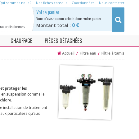
Qui sommes nous ?
Nos fiches conseils
Coordonnées
Nous contacter
Rechercher
Votre panier
Vous n'avez a
ucun article dans votre panier.
0 €
Montant total :
aux professionnels
CHAUFFAGE
PIÈCES DÉTACHÉES
e
Neutraliseur condensat chaudière
Adoucisseurs / anti tartre
Accueil
/
Filtre eau
/
Filtre à tamis
se
Desemboueur
Filtre eau
Purification
Désinfection
 et protéger les
Neutralisation
es en suspension
comme le
chlore.
Chauffage
e installation de traitement
 aux particuliers qu’aux
kit d'analyse