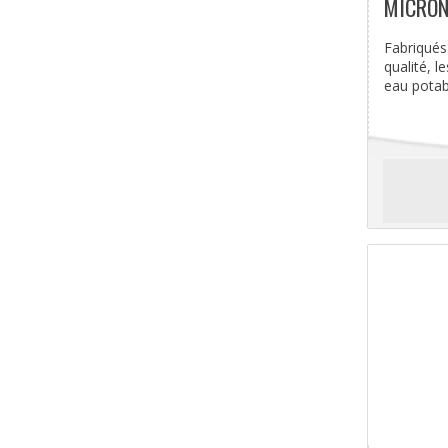
MICRO
Fabriqués
qualité, l
eau potabl