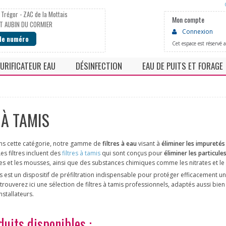
 Trégor - ZAC de la Mottais
Mon compte
T AUBIN DU CORMIER
Connexion
 le numéro
Cet espace est réservé 
URIFICATEUR EAU
DÉSINFECTION
EAU DE PUITS ET FORAGE
he
Fontaine eau pure
Chloration
Neutralisateur PH faibl
 à eau
Osmoseur
Pompe doseuse
Deferriseur / Manganè
 À TAMIS
Robinets
Stérilisateur uv
Filtre automatique
ns jetables
Lampe UV
s cette catégorie, notre gamme de
filtres à eau
visant à
éliminer les impuretés
es filtres incluent des
filtres à tamis
qui sont conçus pour
éliminer les particul
es et les mousses, ainsi que des substances chimiques comme les nitrates et le 
mis est un dispositif de préfiltration indispensable pour protéger efficacement un
 trouverez ici une sélection de filtres à tamis professionnels, adaptés aussi bien
nstallateurs.
duits disponibles :