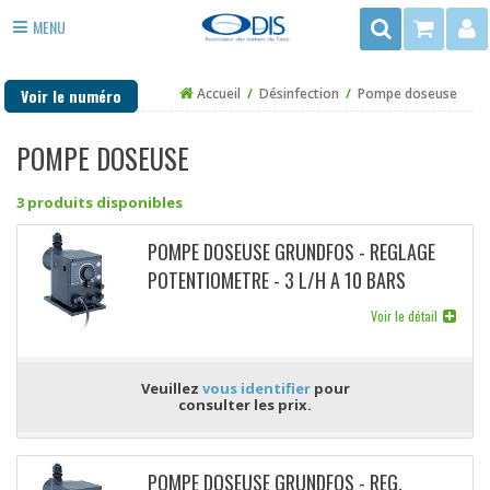
Rechercher
MENU
3
ADOUCISSEUR EAU
rue
Voir le numéro
Accueil
/
Désinfection
/
Pompe doseuse
du
ANTI TARTRE
Trégor
POMPE DOSEUSE
FILTRE EAU
-
ZAC
PURIFICATEUR EAU
3 produits disponibles
de
la
DÉSINFECTION
POMPE DOSEUSE GRUNDFOS - REGLAGE
Mottais
POTENTIOMETRE - 3 L/H A 10 BARS
35140
EAU DE PUITS ET FORAGE
ST
(TOUT OU RIEN)
Voir le détail
CHAUFFAGE
AUBIN
DU
PIÈCES DÉTACHÉES
CORMIER
Veuillez
vous identifier
pour
consulter les prix.
POMPE DOSEUSE GRUNDFOS - REG.