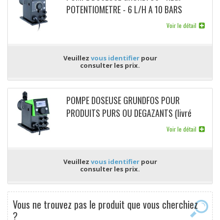
POTENTIOMETRE - 6 L/H A 10 BARS
CONNECTABLE A UN COMPTEUR
Voir le détail
Veuillez
vous identifier
pour
consulter les prix.
POMPE DOSEUSE GRUNDFOS POUR
PRODUITS PURS OU DEGAZANTS (livré
sans compteur et sans fiche) AVEC SONDE
Voir le détail
Veuillez
vous identifier
pour
consulter les prix.
Vous ne trouvez pas le produit que vous cherchiez
?