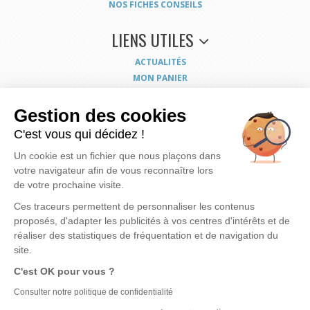
NOS FICHES CONSEILS
LIENS UTILES
ACTUALITÉS
MON PANIER
MON COMPTE
NOUS CONTACTER
Gestion des cookies
COORDONNÉES
C'est vous qui décidez !
CONDITIONS GÉNÉRALES DE VENTE
Un cookie est un fichier que nous plaçons dans
MENTIONS LÉGALES
votre navigateur afin de vous reconnaître lors
POLITIQUE DE CONFIDENTIALITÉ
de votre prochaine visite.
EXERCEZ VOS DROITS
PLAN DU SITE
Ces traceurs permettent de personnaliser les contenus
proposés, d'adapter les publicités à vos centres d'intérêts et de
réaliser des statistiques de fréquentation et de navigation du
site.
Nous mettons à votre disposition notre savoir faire et expérience pour vous apporter
la
C'est OK pour vous ?
meilleure solution possible pour rendre votre eau de meilleure qualité
et vous
assurer des produits bien dimensionnés, fiables et économiques.
Notre motivation, c'est
Consulter notre politique de confidentialité
votre satisfaction...