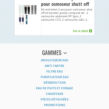
pour osmoseur shutt off
Kit entretien 2 ans pour osmoseur shut
off et booster pump composé de : 2
cartouche sédiment PP 5µm, 2
cartouche CTO, 2 cartouche GAC, 2...
Voir le détail
GAMMES
ADOUCISSEUR EAU
ANTI TARTRE
FILTRE EAU
PURIFICATEUR EAU
DÉSINFECTION
EAU DE PUITS ET FORAGE
CHAUFFAGE
PIÈCES DÉTACHÉES
PROMOTIONS