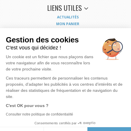
LIENS UTILES
ACTUALITÉS
MON PANIER
MON COMPTE
NOUS CONTACTER
Gestion des cookies
COORDONNÉES
C'est vous qui décidez !
CONDITIONS GÉNÉRALES DE VENTE
Un cookie est un fichier que nous plaçons dans
MENTIONS LÉGALES
votre navigateur afin de vous reconnaître lors
POLITIQUE DE CONFIDENTIALITÉ
de votre prochaine visite.
EXERCEZ VOS DROITS
PLAN DU SITE
Ces traceurs permettent de personnaliser les contenus
proposés, d'adapter les publicités à vos centres d'intérêts et de
réaliser des statistiques de fréquentation et de navigation du
site.
Nous mettons à votre disposition notre savoir faire et expérience pour vous apporter
la
C'est OK pour vous ?
meilleure solution possible pour rendre votre eau de meilleure qualité
et vous
assurer des produits bien dimensionnés, fiables et économiques.
Notre motivation, c'est
Consulter notre politique de confidentialité
votre satisfaction...
Consentements certifiés par
© 2026 ODIS
Réalisation du site :