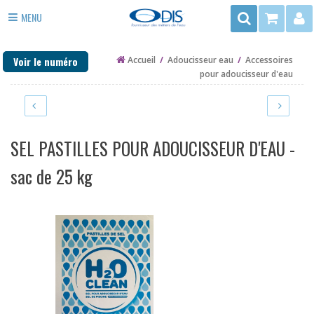
Rechercher
MENU
3
ADOUCISSEUR EAU
rue
Voir le numéro
Accueil
/
Adoucisseur eau
/
Accessoires
du
ANTI TARTRE
pour adoucisseur d'eau
Trégor
FILTRE EAU
-
ZAC
PURIFICATEUR EAU
de
SEL PASTILLES POUR ADOUCISSEUR D'EAU -
la
DÉSINFECTION
Mottais
sac de 25 kg
35140
EAU DE PUITS ET FORAGE
ST
CHAUFFAGE
AUBIN
DU
PIÈCES DÉTACHÉES
CORMIER