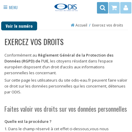
Rechercher
MENU
3
ADOUCISSEUR EAU
rue
Voir le numéro
Accueil
/
Exercez vos droits
du
ANTI TARTRE
Trégor
EXERCEZ VOS DROITS
FILTRE EAU
-
ZAC
PURIFICATEUR EAU
de
Conformément au
Règlement Général de la Protection des
Données (RGPD) de l’UE
, les citoyens résidant dans l’espace
la
DÉSINFECTION
européen disposent d’un droit d’accès aux informations
Mottais
personnelles les concernant.
35140
EAU DE PUITS ET FORAGE
Sur cette page les utilisateurs du site odis-eau.fr peuvent faire valoir
ST
ce droit sur les données personnelles qui les concernent, détenues
CHAUFFAGE
AUBIN
par ODIS.
DU
PIÈCES DÉTACHÉES
CORMIER
Faites valoir vos droits sur vos données personnelles
Quelle est la procédure ?
1. Dans le champ réservé à cet effet ci-dessous,vous nous