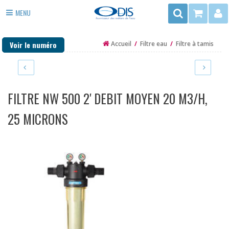
Rechercher
MENU
3
ADOUCISSEUR EAU
rue
Voir le numéro
Accueil
/
Filtre eau
/
Filtre à tamis
du
ANTI TARTRE
Trégor
FILTRE EAU
-
ZAC
PURIFICATEUR EAU
FILTRE NW 500 2' DEBIT MOYEN 20 M3/H,
de
la
DÉSINFECTION
25 MICRONS
Mottais
35140
EAU DE PUITS ET FORAGE
ST
CHAUFFAGE
AUBIN
DU
PIÈCES DÉTACHÉES
CORMIER