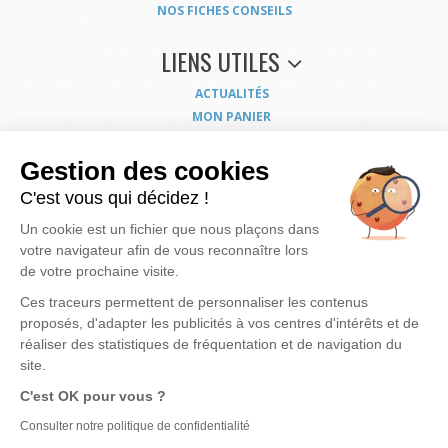
NOS FICHES CONSEILS
LIENS UTILES
ACTUALITÉS
MON PANIER
MON COMPTE
NOUS CONTACTER
Gestion des cookies
COORDONNÉES
C'est vous qui décidez !
CONDITIONS GÉNÉRALES DE VENTE
Un cookie est un fichier que nous plaçons dans
MENTIONS LÉGALES
votre navigateur afin de vous reconnaître lors
POLITIQUE DE CONFIDENTIALITÉ
de votre prochaine visite.
EXERCEZ VOS DROITS
PLAN DU SITE
Ces traceurs permettent de personnaliser les contenus
proposés, d'adapter les publicités à vos centres d'intérêts et de
réaliser des statistiques de fréquentation et de navigation du
site.
Nous mettons à votre disposition notre savoir faire et expérience pour vous apporter
la
C'est OK pour vous ?
meilleure solution possible pour rendre votre eau de meilleure qualité
et vous
assurer des produits bien dimensionnés, fiables et économiques.
Notre motivation, c'est
Consulter notre politique de confidentialité
votre satisfaction...