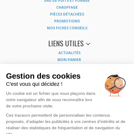
EAU DE PUITS ET FORAGE
CHAUFFAGE
PIÈCES DÉTACHÉES
PROMOTIONS
NOS FICHES CONSEILS
LIENS UTILES
ACTUALITÉS
MON PANIER
MON COMPTE
NOUS CONTACTER
Gestion des cookies
COORDONNÉES
C'est vous qui décidez !
CONDITIONS GÉNÉRALES DE VENTE
Un cookie est un fichier que nous plaçons dans
MENTIONS LÉGALES
votre navigateur afin de vous reconnaître lors
POLITIQUE DE CONFIDENTIALITÉ
de votre prochaine visite.
EXERCEZ VOS DROITS
PLAN DU SITE
Ces traceurs permettent de personnaliser les contenus
proposés, d'adapter les publicités à vos centres d'intérêts et de
réaliser des statistiques de fréquentation et de navigation du