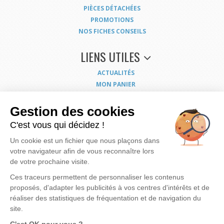
PIÈCES DÉTACHÉES
PROMOTIONS
NOS FICHES CONSEILS
LIENS UTILES
ACTUALITÉS
MON PANIER
MON COMPTE
NOUS CONTACTER
Gestion des cookies
COORDONNÉES
C'est vous qui décidez !
CONDITIONS GÉNÉRALES DE VENTE
Un cookie est un fichier que nous plaçons dans
MENTIONS LÉGALES
votre navigateur afin de vous reconnaître lors
POLITIQUE DE CONFIDENTIALITÉ
de votre prochaine visite.
EXERCEZ VOS DROITS
PLAN DU SITE
Ces traceurs permettent de personnaliser les contenus
proposés, d'adapter les publicités à vos centres d'intérêts et de
réaliser des statistiques de fréquentation et de navigation du
site.
Nous mettons à votre disposition notre savoir faire et expérience pour vous apporter
la