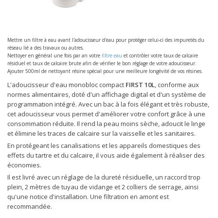
Mettre un filtre à eau avant l'adoucisseur d'eau pour protéger celui-ci des impuretés du
réseau lié a des travaux ou autres.
Nettoyer en général une fois par an votre
filtre eau
et contrôler votre taux de calcaire
résiduel et taux de calcaire brute afin de vérifier le bon réglage de votre adoucisseur.
Ajouter 500ml de nettoyant résine spécial pour une meilleure longévité de vos résines.
L'adoucisseur d'eau monobloc compact
FIRST 10L
, conforme aux
normes alimentaires, doté d'un affichage digital et d'un système de
programmation intégré. Avec un bac à la fois élégant et très robuste,
cet adoucisseur vous permet d'améliorer votre confort grâce à une
consommation réduite. Il rend la peau moins sèche, adoucit le linge
et élimine les traces de calcaire sur la vaisselle et les sanitaires.
En protégeant les canalisations et les appareils domestiques des
effets du tartre et du calcaire, il vous aide également à réaliser des
économies.
Il est livré avec un réglage de la dureté résiduelle, un raccord trop
plein, 2 mètres de tuyau de vidange et 2 colliers de serrage, ainsi
qu'une notice d'installation. Une filtration en amont est
recommandée.