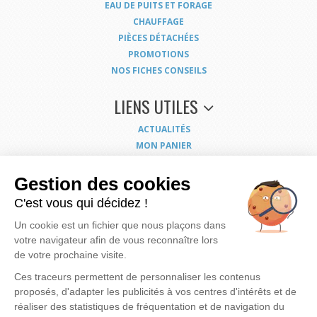
EAU DE PUITS ET FORAGE
CHAUFFAGE
PIÈCES DÉTACHÉES
PROMOTIONS
NOS FICHES CONSEILS
LIENS UTILES
ACTUALITÉS
MON PANIER
MON COMPTE
NOUS CONTACTER
Gestion des cookies
COORDONNÉES
C'est vous qui décidez !
CONDITIONS GÉNÉRALES DE VENTE
Un cookie est un fichier que nous plaçons dans
MENTIONS LÉGALES
votre navigateur afin de vous reconnaître lors
POLITIQUE DE CONFIDENTIALITÉ
de votre prochaine visite.
EXERCEZ VOS DROITS
PLAN DU SITE
Ces traceurs permettent de personnaliser les contenus
proposés, d'adapter les publicités à vos centres d'intérêts et de
réaliser des statistiques de fréquentation et de navigation du