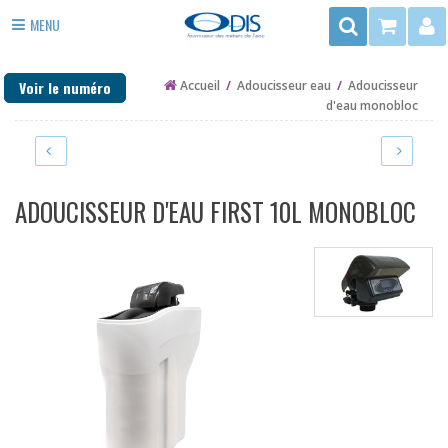
Rechercher
MENU
3
ADOUCISSEUR EAU
rue
Voir le numéro
Accueil
/
Adoucisseur eau
/
Adoucisseur
du
ANTI TARTRE
d'eau monobloc
Trégor
FILTRE EAU
-
ZAC
PURIFICATEUR EAU
de
ADOUCISSEUR D'EAU FIRST 10L MONOBLOC
la
DÉSINFECTION
Mottais
35140
EAU DE PUITS ET FORAGE
ST
CHAUFFAGE
AUBIN
DU
PIÈCES DÉTACHÉES
CORMIER