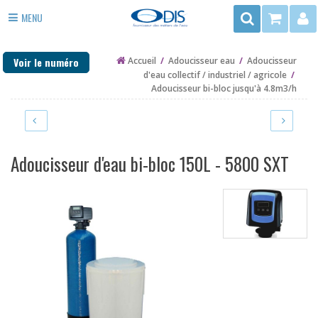
Rechercher
MENU
3
ADOUCISSEUR EAU
rue
Voir le numéro
Accueil
/
Adoucisseur eau
/
Adoucisseur
du
ANTI TARTRE
d'eau collectif / industriel / agricole
/
Trégor
Adoucisseur bi-bloc jusqu'à 4.8m3/h
FILTRE EAU
-
ZAC
PURIFICATEUR EAU
de
la
DÉSINFECTION
Adoucisseur d'eau bi-bloc 150L - 5800 SXT
Mottais
35140
EAU DE PUITS ET FORAGE
ST
CHAUFFAGE
AUBIN
DU
PIÈCES DÉTACHÉES
CORMIER