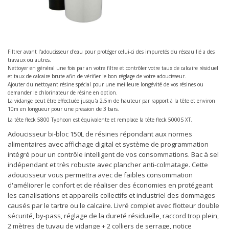
Filtrer avant l'adoucisseur d'eau pour protéger celui-ci des impuretés du réseau lié a des
travaux ou autres.
Nettoyer en général une fois par an votre filtre et contrôler votre taux de calcaire résiduel
et taux de calcaire brute afin de vérifier le bon réglage de votre adoucisseur.
Ajouter du nettoyant résine spécial pour une meilleure longévité de vos résines ou
demander le chlorinateur de résine en option.
La vidange peut être effectuée jusqu'a 2,5m de hauteur par rapport à la tête et environ
10m en longueur pour une pression de 3 bars.
La tête fleck 5800 Typhoon est équivalente et remplace la tête fleck 5000S XT.
Adoucisseur bi-bloc 150L de résines répondant aux normes
alimentaires avec affichage digital et système de programmation
intégré pour un contrôle intelligent de vos consommations. Bac à sel
indépendant et très robuste avec plancher anti-colmatage. Cette
adoucisseur vous permettra avec de faibles consommation
d'améliorer le confort et de réaliser des économies en protégeant
les canalisations et appareils collectifs et industriel des dommages
causés par le tartre ou le calcaire. Livré complet avec flotteur double
sécurité, by-pass, réglage de la dureté résiduelle, raccord trop plein,
2 mètres de tuyau de vidange + 2 colliers de serrage, notice