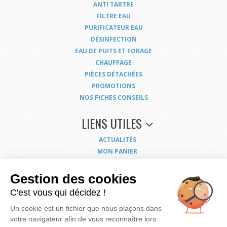
ANTI TARTRE
FILTRE EAU
PURIFICATEUR EAU
DÉSINFECTION
EAU DE PUITS ET FORAGE
CHAUFFAGE
PIÈCES DÉTACHÉES
PROMOTIONS
NOS FICHES CONSEILS
LIENS UTILES
ACTUALITÉS
MON PANIER
MON COMPTE
NOUS CONTACTER
Gestion des cookies
COORDONNÉES
C'est vous qui décidez !
CONDITIONS GÉNÉRALES DE VENTE
Un cookie est un fichier que nous plaçons dans
MENTIONS LÉGALES
votre navigateur afin de vous reconnaître lors
POLITIQUE DE CONFIDENTIALITÉ