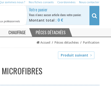
Qui sommes nous ?
Nos fiches conseils
Coordonnées
Nous contacter
Rechercher
Votre panier
Vous n'avez a
ucun article dans votre panier.
0 €
Montant total :
aux professionnels
CHAUFFAGE
PIÈCES DÉTACHÉES
e
Neutraliseur condensat chaudière
Adoucisseurs / anti tartre
Accueil
/
Pièces détachées
/
Purification
se
Desemboueur
Filtre eau
Produit suivant
Purification
Désinfection
 MICROFIBRES
Neutralisation
Chauffage
kit d'analyse