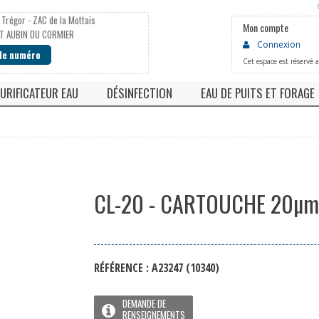
 Trégor - ZAC de la Mottais
Mon compte
T AUBIN DU CORMIER
Connexion
 le numéro
Cet espace est réservé 
URIFICATEUR EAU
DÉSINFECTION
EAU DE PUITS ET FORAGE
he
Fontaine eau pure
Chloration
Neutralisateur PH faibl
 à eau
Osmoseur
Pompe doseuse
Deferriseur / Manganè
Robinets
Stérilisateur uv
Filtre automatique
ns jetables
Lampe UV
CL-20 - CARTOUCHE 20µm
RÉFÉRENCE :
A23247
(10340)
DEMANDE DE
RENSEIGNEMENTS