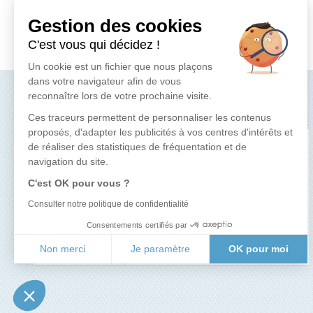
Produit précédent
Gestion des cookies
C'est vous qui décidez !
Un cookie est un fichier que nous plaçons
dans votre navigateur afin de vous
reconnaître lors de votre prochaine visite.
LE TOP
Ces traceurs permettent de personnaliser les contenus
proposés, d'adapter les publicités à vos centres d'intérêts et
NEUTRALISEUR DE CONDENSATS
de réaliser des statistiques de fréquentation et de
150 Kw Gaz
navigation du site.
C'est OK pour vous ?
Ce dispositif neutraliseur de condensat
est conçu pour les chaudières gaz allant
Consulter notre politique de confidentialité
jusqu'a 150 kW permettant de remonter
le pH des condensat...
Consentements certifiés par
Non merci
Je paramètre
OK pour moi
Voir le détail
Axeptio consent
Plateforme de Gestion du Consentement : Personnalisez vo
Notre plateforme vous permet d'adapter et de gérer vos param