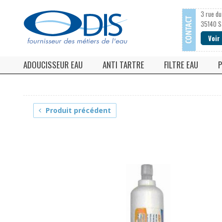
3 rue du
35140 S
Voir
ADOUCISSEUR EAU
ANTI TARTRE
FILTRE EAU
P
Adoucisseur d'eau monobloc
Anti calcaire magnétique
Filtre à cartouc
Adoucisseur d'eau bi-bloc
Filtre anti calcaire
Cartouche filtre
Produit précédent
Adoucisseur d'eau Ultra-compact
Anti tartre electronique
Filtre à tamis
Adoucisseur d'eau collectif / industriel / agricole
Anti calcaire EFI
Tamis et mancho
Accessoires pour adoucisseur d'eau
Antitartre vortex
Adoucisseur CO2