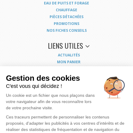
EAU DE PUITS ET FORAGE
CHAUFFAGE
PIÈCES DÉTACHÉES
PROMOTIONS
NOS FICHES CONSEILS
LIENS UTILES
ACTUALITÉS
MON PANIER
MON COMPTE
NOUS CONTACTER
Gestion des cookies
COORDONNÉES
C'est vous qui décidez !
CONDITIONS GÉNÉRALES DE VENTE
Un cookie est un fichier que nous plaçons dans
MENTIONS LÉGALES
votre navigateur afin de vous reconnaître lors
POLITIQUE DE CONFIDENTIALITÉ
de votre prochaine visite.
EXERCEZ VOS DROITS
PLAN DU SITE
Ces traceurs permettent de personnaliser les contenus
proposés, d'adapter les publicités à vos centres d'intérêts et de
réaliser des statistiques de fréquentation et de navigation du