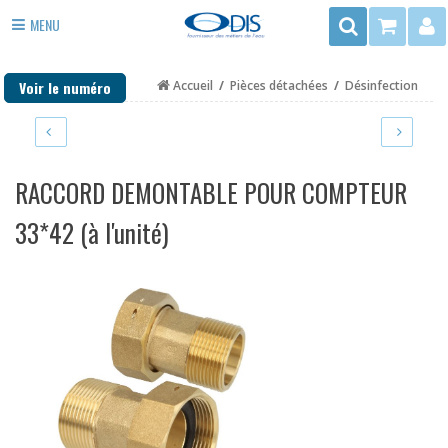
Rechercher
MENU
3
ADOUCISSEUR EAU
rue
Voir le numéro
Accueil
/
Pièces détachées
/
Désinfection
du
ANTI TARTRE
Trégor
FILTRE EAU
-
ZAC
PURIFICATEUR EAU
RACCORD DEMONTABLE POUR COMPTEUR
de
la
DÉSINFECTION
33*42 (à l'unité)
Mottais
35140
EAU DE PUITS ET FORAGE
ST
CHAUFFAGE
AUBIN
DU
PIÈCES DÉTACHÉES
CORMIER