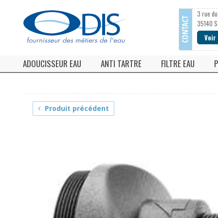
3 rue du
35140 S
Voir
ADOUCISSEUR EAU
ANTI TARTRE
FILTRE EAU
P
Adoucisseur d'eau monobloc
Anti calcaire magnétique
Filtre à cartouc
Adoucisseur d'eau bi-bloc
Filtre anti calcaire
Cartouche filtre
Produit précédent
Adoucisseur d'eau Ultra-compact
Anti tartre electronique
Filtre à tamis
Adoucisseur d'eau collectif / industriel / agricole
Anti calcaire EFI
Tamis et mancho
Accessoires pour adoucisseur d'eau
Antitartre vortex
Adoucisseur CO2