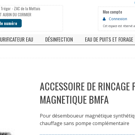
 Trégor - ZAC de la Mottais
Mon compte
T AUBIN DU CORMIER
Connexion
 le numéro
Cet espace est réservé 
URIFICATEUR EAU
DÉSINFECTION
EAU DE PUITS ET FORAGE
he
Fontaine eau pure
Chloration
Neutralisateur PH faibl
 à eau
Osmoseur
Pompe doseuse
Deferriseur / Manganè
Robinets
Stérilisateur uv
Filtre automatique
ns jetables
Lampe UV
ACCESSOIRE DE RINCAGE
MAGNETIQUE BMFA
Pour désemboueur magnétique synthétique,
chauffage sans pompe complémentaire