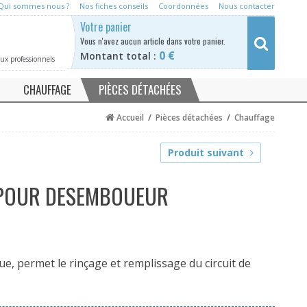
Qui sommes nous ?
Nos fiches conseils
Coordonnées
Nous contacter
Rechercher
Votre panier
Vous n'avez a
ucun article dans votre panier.
0 €
Montant total :
aux professionnels
CHAUFFAGE
PIÈCES DÉTACHÉES
e
Neutraliseur condensat chaudière
Adoucisseurs / anti tartre
Accueil
/
Pièces détachées
/
Chauffage
se
Desemboueur
Filtre eau
Produit suivant
Purification
Désinfection
 POUR DESEMBOUEUR
Neutralisation
Chauffage
kit d'analyse
 permet le rinçage et remplissage du circuit de