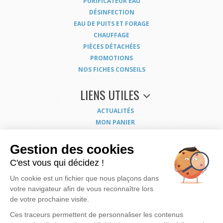
PURIFICATEUR EAU
DÉSINFECTION
EAU DE PUITS ET FORAGE
CHAUFFAGE
PIÈCES DÉTACHÉES
PROMOTIONS
NOS FICHES CONSEILS
LIENS UTILES
ACTUALITÉS
MON PANIER
MON COMPTE
NOUS CONTACTER
Gestion des cookies
COORDONNÉES
C'est vous qui décidez !
CONDITIONS GÉNÉRALES DE VENTE
Un cookie est un fichier que nous plaçons dans
MENTIONS LÉGALES
votre navigateur afin de vous reconnaître lors
POLITIQUE DE CONFIDENTIALITÉ
de votre prochaine visite.
EXERCEZ VOS DROITS
PLAN DU SITE
Ces traceurs permettent de personnaliser les contenus