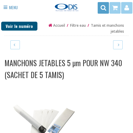
Rechercher
MENU
3
ADOUCISSEUR EAU
rue
Voir le numéro
Accueil
/
Filtre eau
/
Tamis et manchons
du
ANTI TARTRE
jetables
Trégor
FILTRE EAU
-
ZAC
PURIFICATEUR EAU
de
MANCHONS JETABLES 5 µm POUR NW 340
la
DÉSINFECTION
Mottais
(SACHET DE 5 TAMIS)
35140
EAU DE PUITS ET FORAGE
ST
CHAUFFAGE
AUBIN
DU
PIÈCES DÉTACHÉES
CORMIER