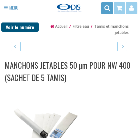
Rechercher
MENU
3
ADOUCISSEUR EAU
rue
Voir le numéro
Accueil
/
Filtre eau
/
Tamis et manchons
du
ANTI TARTRE
jetables
Trégor
FILTRE EAU
-
ZAC
PURIFICATEUR EAU
de
MANCHONS JETABLES 50 µm POUR NW 400
la
DÉSINFECTION
Mottais
(SACHET DE 5 TAMIS)
35140
EAU DE PUITS ET FORAGE
ST
CHAUFFAGE
AUBIN
DU
PIÈCES DÉTACHÉES
CORMIER