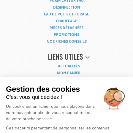
PURIFICATEUR EAU
DÉSINFECTION
EAU DE PUITS ET FORAGE
CHAUFFAGE
PIÈCES DÉTACHÉES
PROMOTIONS
NOS FICHES CONSEILS
LIENS UTILES
ACTUALITÉS
MON PANIER
MON COMPTE
NOUS CONTACTER
Gestion des cookies
COORDONNÉES
C'est vous qui décidez !
CONDITIONS GÉNÉRALES DE VENTE
Un cookie est un fichier que nous plaçons dans
MENTIONS LÉGALES
votre navigateur afin de vous reconnaître lors
POLITIQUE DE CONFIDENTIALITÉ
de votre prochaine visite.
EXERCEZ VOS DROITS
PLAN DU SITE
Ces traceurs permettent de personnaliser les contenus