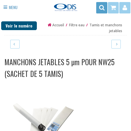
Rechercher
MENU
3
ADOUCISSEUR EAU
rue
Voir le numéro
Accueil
/
Filtre eau
/
Tamis et manchons
du
ANTI TARTRE
jetables
Trégor
FILTRE EAU
-
ZAC
PURIFICATEUR EAU
de
MANCHONS JETABLES 5 µm POUR NW25
la
DÉSINFECTION
Mottais
(SACHET DE 5 TAMIS)
35140
EAU DE PUITS ET FORAGE
ST
CHAUFFAGE
AUBIN
DU
PIÈCES DÉTACHÉES
CORMIER