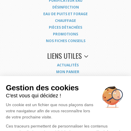
PURIFICATEUR EAU
DÉSINFECTION
EAU DE PUITS ET FORAGE
CHAUFFAGE
PIÈCES DÉTACHÉES
PROMOTIONS
NOS FICHES CONSEILS
LIENS UTILES
ACTUALITÉS
MON PANIER
MON COMPTE
NOUS CONTACTER
Gestion des cookies
COORDONNÉES
C'est vous qui décidez !
CONDITIONS GÉNÉRALES DE VENTE
Un cookie est un fichier que nous plaçons dans
MENTIONS LÉGALES
votre navigateur afin de vous reconnaître lors
POLITIQUE DE CONFIDENTIALITÉ
de votre prochaine visite.
EXERCEZ VOS DROITS
PLAN DU SITE
Ces traceurs permettent de personnaliser les contenus