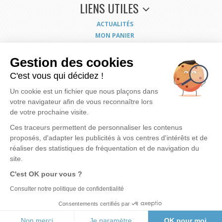
LIENS UTILES
ACTUALITÉS
MON PANIER
MON COMPTE
NOUS CONTACTER
Gestion des cookies
COORDONNÉES
C'est vous qui décidez !
CONDITIONS GÉNÉRALES DE VENTE
Un cookie est un fichier que nous plaçons dans
MENTIONS LÉGALES
votre navigateur afin de vous reconnaître lors
POLITIQUE DE CONFIDENTIALITÉ
de votre prochaine visite.
EXERCEZ VOS DROITS
PLAN DU SITE
Ces traceurs permettent de personnaliser les contenus
proposés, d'adapter les publicités à vos centres d'intérêts et de
réaliser des statistiques de fréquentation et de navigation du
site.
Nous mettons à votre disposition notre savoir faire et expérience pour vous apporter
la
C'est OK pour vous ?
meilleure solution possible pour rendre votre eau de meilleure qualité
et vous
assurer des produits bien dimensionnés, fiables et économiques.
Notre motivation, c'est
Consulter notre politique de confidentialité
votre satisfaction...
Consentements certifiés par
© 2026 ODIS
Réalisation du site :
Non merci
Je paramètre
OK pour moi