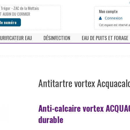
 Trégor - ZAC de la Mottais
Mon compte
T AUBIN DU CORMIER
Connexion
 le numéro
Cet espace est réservé 
URIFICATEUR EAU
DÉSINFECTION
EAU DE PUITS ET FORAGE
he
Fontaine eau pure
Chloration
Neutralisateur PH faibl
 à eau
Osmoseur
Pompe doseuse
Deferriseur / Manganè
Robinets
Stérilisateur uv
Filtre automatique
ns jetables
Lampe UV
Antitartre vortex Acquacalc
Anti-calcaire vortex ACQUA
durable