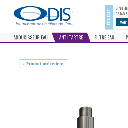
3 rue du
35140 S
Voir
ADOUCISSEUR EAU
ANTI TARTRE
FILTRE EAU
P
Adoucisseur d'eau monobloc
Anti calcaire magnétique
Filtre à cartouc
Adoucisseur d'eau bi-bloc
Filtre anti calcaire
Cartouche filtre
Produit précédent
Adoucisseur d'eau Ultra-compact
Anti tartre electronique
Filtre à tamis
Adoucisseur d'eau collectif / industriel / agricole
Anti calcaire EFI
Tamis et mancho
Accessoires pour adoucisseur d'eau
Antitartre vortex
Adoucisseur CO2