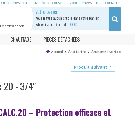
Qui sommes nous ?
Nos fiches conseils
Coordonnées
Nous contacter
Rechercher
Votre panier
Vous n'avez a
ucun article dans votre panier.
0 €
Montant total :
aux professionnels
CHAUFFAGE
PIÈCES DÉTACHÉES
e
Neutraliseur condensat chaudière
Adoucisseurs / anti tartre
Accueil
/
Anti tartre
/
Antitartre vortex
se
Desemboueur
Filtre eau
Produit suivant
Purification
Désinfection
 20 - 3/4''
Neutralisation
Chauffage
CALC.20 – Protection efficace et
kit d'analyse