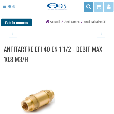
Rechercher
MENU
3
ADOUCISSEUR EAU
rue
Voir le numéro
Accueil
/
Anti tartre
/
Anti calcaire EFI
du
ANTI TARTRE
Trégor
FILTRE EAU
-
ZAC
PURIFICATEUR EAU
ANTITARTRE EFI 40 EN 1"1/2 - DEBIT MAX
de
la
DÉSINFECTION
10.8 M3/H
Mottais
35140
EAU DE PUITS ET FORAGE
ST
CHAUFFAGE
AUBIN
DU
PIÈCES DÉTACHÉES
CORMIER