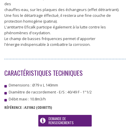
des
chauffes-eau, sur les plaques des échangeurs (effet détrartrant).
Une fois le détartrage éffectué, il restera une fine couche de
protection homogène (patina).
L'antitartre Eficalk participe également à la lutte contre les
phénomènes d'oxydation.
Le champ de basses fréquences permet d'apporter
l'énergie indispensable à combattre la corrosion.
CARACTÉRISTIQUES TECHNIQUES
Dimensions : Ø79 x L 140mm
Diamètre de raccordement - E/S : 40/49 F - 1"1/2
Débit maxi : 10.8m3/h
RÉFÉRENCE :
A31062
(OD00775)
DEMANDE DE
RENSEIGNEMENTS