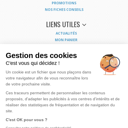
PROMOTIONS
NOS FICHES CONSEILS
LIENS UTILES
ACTUALITÉS
MON PANIER
MON COMPTE
NOUS CONTACTER
Gestion des cookies
COORDONNÉES
C'est vous qui décidez !
CONDITIONS GÉNÉRALES DE VENTE
Un cookie est un fichier que nous plaçons dans
MENTIONS LÉGALES
votre navigateur afin de vous reconnaître lors
POLITIQUE DE CONFIDENTIALITÉ
de votre prochaine visite.
EXERCEZ VOS DROITS
PLAN DU SITE
Ces traceurs permettent de personnaliser les contenus
proposés, d'adapter les publicités à vos centres d'intérêts et de
réaliser des statistiques de fréquentation et de navigation du
site.
Nous mettons à votre disposition notre savoir faire et expérience pour vous apporter
la
C'est OK pour vous ?
meilleure solution possible pour rendre votre eau de meilleure qualité
et vous
assurer des produits bien dimensionnés, fiables et économiques.
Notre motivation, c'est