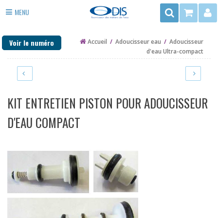
Rechercher
MENU
3
ADOUCISSEUR EAU
rue
Voir le numéro
Accueil
/
Adoucisseur eau
/
Adoucisseur
du
ANTI TARTRE
d'eau Ultra-compact
Trégor
FILTRE EAU
-
ZAC
PURIFICATEUR EAU
de
KIT ENTRETIEN PISTON POUR ADOUCISSEUR
la
DÉSINFECTION
Mottais
D'EAU COMPACT
35140
EAU DE PUITS ET FORAGE
ST
CHAUFFAGE
AUBIN
DU
PIÈCES DÉTACHÉES
CORMIER