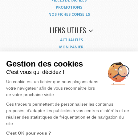
PIÈCES DÉTACHÉES
PROMOTIONS
NOS FICHES CONSEILS
LIENS UTILES
ACTUALITÉS
MON PANIER
MON COMPTE
NOUS CONTACTER
Gestion des cookies
COORDONNÉES
C'est vous qui décidez !
CONDITIONS GÉNÉRALES DE VENTE
Un cookie est un fichier que nous plaçons dans
MENTIONS LÉGALES
votre navigateur afin de vous reconnaître lors
POLITIQUE DE CONFIDENTIALITÉ
de votre prochaine visite.
EXERCEZ VOS DROITS
PLAN DU SITE
Ces traceurs permettent de personnaliser les contenus
proposés, d'adapter les publicités à vos centres d'intérêts et de
réaliser des statistiques de fréquentation et de navigation du
site.
Nous mettons à votre disposition notre savoir faire et expérience pour vous apporter
la
C'est OK pour vous ?
meilleure solution possible pour rendre votre eau de meilleure qualité
et vous