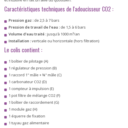
et intuitive en fait un allié du quotidien.
Caractéristiques techniques de l'adoucisseur CO2 :
Pression gaz :
de 2,5 à 7 bars
Pression de travail de l’eau :
de 1,5 à 6 bars
Volume d’eau traité :
jusqu’à 1000 m³/an
Installation :
verticale ou horizontale (hors filtration)
Le colis contient :
1 boîtier de pilotage (A)
1 régulateur de pression (B)
1 raccord 1" mâle + ¾" mâle (C)
1 carbonateur CO2 (D)
1 compteur à impulsion (E)
1 pot filtre de mélange CO2 (F)
1 boîtier de raccordement (G)
1 module gaz (H)
1 équerre de fixation
1 tuyau gaz alimentaire