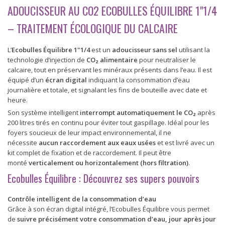
ADOUCISSEUR AU CO2 ECOBULLES ÉQUILIBRE 1"1/4
– TRAITEMENT ÉCOLOGIQUE DU CALCAIRE
L’
Ecobulles Équilibre 1"1/4
est un
adoucisseur sans sel
utilisant la
technologie d’injection de
CO₂ alimentaire
pour neutraliser le
calcaire, tout en préservant les minéraux présents dans l’eau. Il est
équipé d’un
écran digital
indiquant la consommation d’eau
journalière et totale, et signalant les fins de bouteille avec date et
heure.
Son système intelligent
interrompt automatiquement le CO₂
après
200 litres tirés en continu pour éviter tout gaspillage. Idéal pour les
foyers soucieux de leur impact environnemental, il ne
nécessite
aucun raccordement aux eaux usées
et est livré avec un
kit complet de fixation et de raccordement. Il peut être
monté
verticalement ou horizontalement (hors filtration)
.
Ecobulles Équilibre : Découvrez ses supers pouvoirs
Contrôle intelligent de la consommation d’eau
Grâce à son écran digital intégré, l’Ecobulles Équilibre vous permet
de
suivre précisément votre consommation d’eau, jour après jour